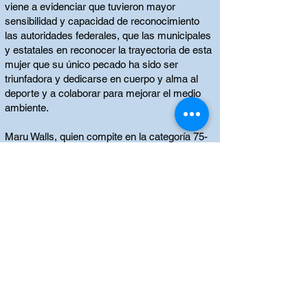
viene a evidenciar que tuvieron mayor
sensibilidad y capacidad de reconocimiento
las autoridades federales, que las municipales
y estatales en reconocer la trayectoria de esta
mujer que su único pecado ha sido ser
triunfadora y dedicarse en cuerpo y alma al
deporte y a colaborar para mejorar el medio
ambiente.
Maru Walls, quien compite en la categoría 75-
79 años, posee actualmente el campeonato
nacional de curso largo y suma más de un
centenar de preseas de primer lugar, así
como una gran cantidad de títulos de
Campeona Individual, y eso contando
únicamente los ganados dentro del presente
año.
De esta manera en noviembre, con fecha y
lugar por definir, recibirá de manos de las
autoridades federales dicho reconocimiento,